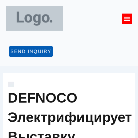
Перейти
к
Me
содержимому
СВЯЖИТЕСЬ С
SEND INQUIRY
DEFNOCO
Электрифицирует
Выставку