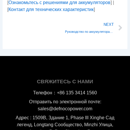
[
Ознакомьтесь с решениями для аккумуляторов
] |
[
Контакт для технических характеристик
]
N
NEXT
Руководство по аккумуляторам для дронов для начинающих: от принципа до обслуживания, читайте секрет «сердца» полета в одной статье!
СВЯЖИТЕСЬ С НАМИ
Телефон：+86 135 3414 1560
Отправить по электронной почте:
sales@defnocopower.com
Адрес : 1509B, Здание 1, Phase III Xinghe Сад
легенд, Longtang Cообщество, Minzhi Улица,