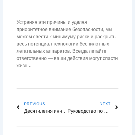
Устраняя эти причины и уделяя
приоритетное внимание безопасности, мы
можем свести к минимуму риски и раскрыть
весь потенциал технологии беспилотных
летательных аппаратов. Всегда летайте
ответственно — ваши действия могут спасти
жизнь.
Prev
Next
PREVIOUS
NEXT
Десятилетия инноваций в области беспилотных летательных аппаратов: хронология ключевых этапов
Руководство по батареям для радиоуправляемых дронов: выберите лучший для вашего FPV, гоночного и любительского дрона