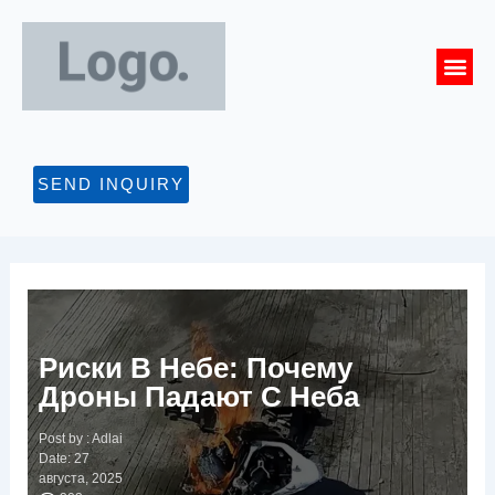
Перейти
к
Me
содержимому
СВЯЖИТЕСЬ С
SEND INQUIRY
Риски В Небе: Почему
Дроны Падают С Неба
Post by :
Adlai
Date:
27
августа, 2025