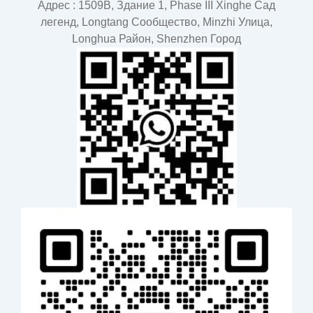
Адрес : 1509B, Здание 1, Phase III Xinghe Сад
легенд, Longtang Cообщество, Minzhi Улица,
Longhua Район, Shenzhen Город