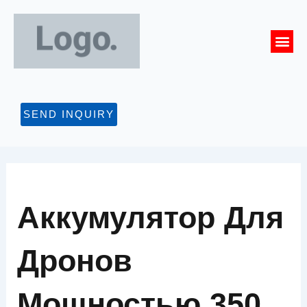
Перейти
к
Me
содержимому
СВЯЖИТЕСЬ С
SEND INQUIRY
Аккумулятор Для
Дронов
Мощностью 350